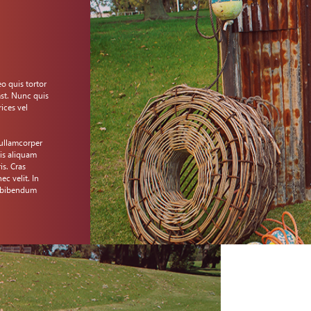
o quis tortor
mst. Nunc quis
ices vel
 ullamcorper
uis aliquam
is. Cras
c velit. In
e bibendum