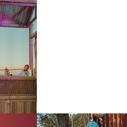
Praesent varius v
SED VEL LEO QUIS TORTOR PULVNA
Vestibulum fermentum dapibus magna at
velit. In hac habitasse platea dictum
nisl, ultrices vel cursus
Tincidunt sit amet nibh. Quisque pulv
fringilla leo sodales sodales. Integer qui
ornarePhasellus nec sodales nibh, in r
hendrerit id. Curabitur dapibus digniss
sapien imperdiet venenatis at sollicitu