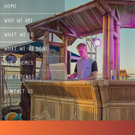
HOME
WHO WE ARE
WHAT WE DO
WHAT WE’VE DONE
OUR THEMES
OUR FRIENDS
CONTACT US