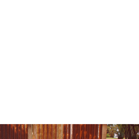
arius consequat
R
 dignissim. Sed vel leo quis tortor pulvnar malesuada id nec
st. Nunc quis commodo mi, vitae bibendum augue. Vestibulum nisl
inar augue non duisan, ullamcorper bus. Maecenas laoreet
s aliquam justo, quis facilisias pharetra elit ut felis lobortis
honcus mauris. Cras commodo faucibus sapien, sed viverra nisl
im tincidunt. Integer vitae lacus id sapien euismod ultrices. amet
din augue.