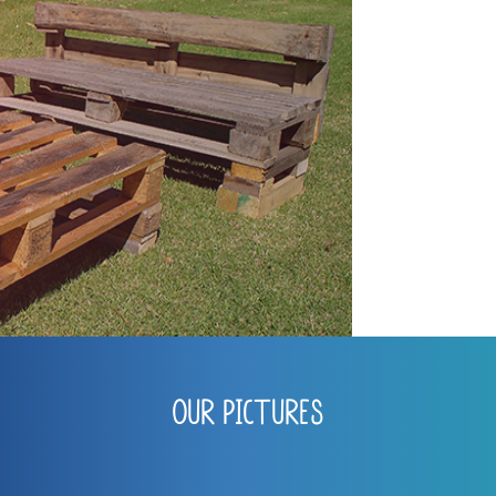
Rust
Vestibulum
pulvnar mal
commodo mi
cursus
Tincidunt 
bus. Maecen
justo, quis
Cras commod
habitasse 
Vestibulum 
Our Pictures