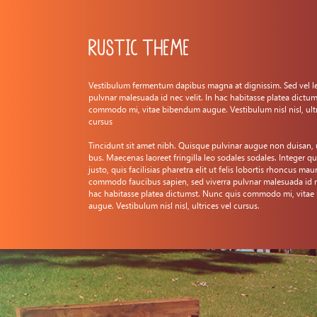
Rustic Theme
Vestibulum fermentum dapibus magna at dignissim. Sed vel le
pulvnar malesuada id nec velit. In hac habitasse platea dictu
commodo mi, vitae bibendum augue. Vestibulum nisl nisl, ultr
cursus
Tincidunt sit amet nibh. Quisque pulvinar augue non duisan,
bus. Maecenas laoreet fringilla leo sodales sodales. Integer q
justo, quis facilisias pharetra elit ut felis lobortis rhoncus maur
commodo faucibus sapien, sed viverra pulvnar malesuada id ne
hac habitasse platea dictumst. Nunc quis commodo mi, vita
augue. Vestibulum nisl nisl, ultrices vel cursus.